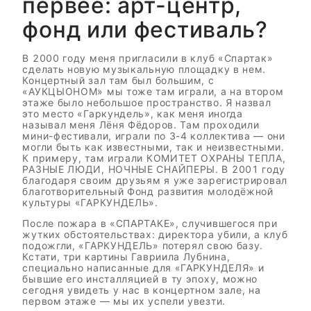
первее: арт-центр,
фонд или фестиваль?
В 2000 году меня пригласили в клуб «Спартак»
сделать новую музыкальную площадку в нем.
Концертный зал там был большим, с
«АУКЦЫОНОМ» мы тоже там играли, а на втором
этаже было небольшое пространство. Я назвал
это место «Гаркундель», как меня иногда
называл меня Лёня Фёдоров. Там проходили
мини-фестивали, играли по 3-4 коллектива — они
могли быть как известными, так и неизвестными.
К примеру, там играли КОМИТЕТ ОХРАНЫ ТЕПЛА,
РАЗНЫЕ ЛЮДИ, НОЧНЫЕ СНАЙПЕРЫ. В 2001 году
благодаря своим друзьям я уже зарегистрировал
благотворительный Фонд развития молодёжной
культуры «ГАРКУНДЕЛЬ».
После пожара в «СПАРТАКЕ», случившегося при
жутких обстоятельствах: директора убили, а клуб
подожгли, «ГАРКУНДЕЛЬ» потерял свою базу.
Кстати, три картины Гавриила Лубнина,
специально написанные для «ГАРКУНДЕЛЯ» и
бывшие его инсталляцией в ту эпоху, можно
сегодня увидеть у нас в концертном зале, на
первом этаже — мы их успели увезти.