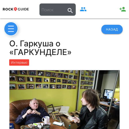
people
person_add
search
НАЗАД
О. Гаркуша о
«ГАРКУНДЕЛЕ»
Интервью