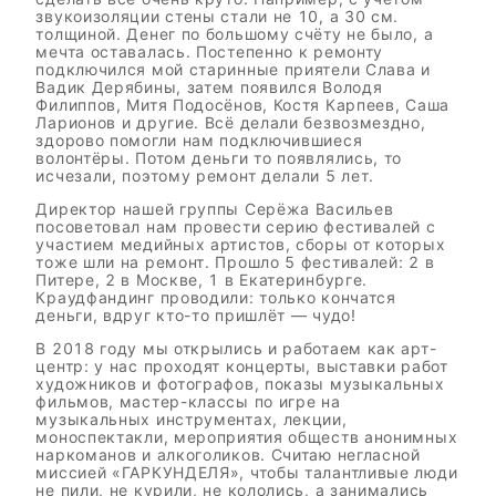
звукоизоляции стены стали не 10, а 30 см.
толщиной. Денег по большому счёту не было, а
мечта оставалась. Постепенно к ремонту
подключился мой старинные приятели Слава и
Вадик Дерябины, затем появился Володя
Филиппов, Митя Подосёнов, Костя Карпеев, Саша
Ларионов и другие. Всё делали безвозмездно,
здорово помогли нам подключившиеся
волонтёры. Потом деньги то появлялись, то
исчезали, поэтому ремонт делали 5 лет.
Директор нашей группы Серёжа Васильев
посоветовал нам провести серию фестивалей с
участием медийных артистов, сборы от которых
тоже шли на ремонт. Прошло 5 фестивалей: 2 в
Питере, 2 в Москве, 1 в Екатеринбурге.
Краудфандинг проводили: только кончатся
деньги, вдруг кто-то пришлёт — чудо!
В 2018 году мы открылись и работаем как арт-
центр: у нас проходят концерты, выставки работ
художников и фотографов, показы музыкальных
фильмов, мастер-классы по игре на
музыкальных инструментах, лекции,
моноспектакли, мероприятия обществ анонимных
наркоманов и алкоголиков. Считаю негласной
миссией «ГАРКУНДЕЛЯ», чтобы талантливые люди
не пили, не курили, не кололись, а занимались