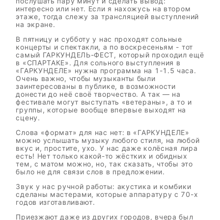
послушать пару минут и сделать вывод:
интересно или нет. Если я нахожусь на втором
этаже, тогда слежу за трансляцией выступлений
на экране.
В пятницу и субботу у нас проходят сольные
концерты и спектакли, а по воскресеньям - тот
самый ГАРКУНДЕЛЬ-ФЕСТ, который проходил ещё
в «СПАРТАКЕ». Для сольного выступления в
«ГАРКУНДЕЛЕ» нужна программа на 1-1.5 часа.
Очень важно, чтобы музыканты были
заинтересованы в публике, в возможности
донести до неё своё творчество. А так — на
фестивале могут выступать «ветераны», а то и
группы, которые вообще впервые выходят на
сцену.
Слова «формат» для нас нет: в «ГАРКУНДЕЛЕ»
можно услышать музыку любого стиля, на любой
вкус и, простите, ухо. У нас даже колёсная лира
есть! Нет только какой-то жёстких и обидных
тем, с матом можно, но, так сказать, чтобы это
было не для связи слов в предложении.
Звук у нас ручной работы: акустика и комбики
сделаны мастерами, которые аппаратуру с 70-х
годов изготавливают.
Приезжают даже из других городов, вчера был