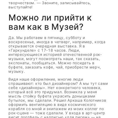
творчеством. — Звоните, записывайтесь,
выступайте!
Можно ли прийти к
вам как в Музей?
Да. Мы работаем в пятницу, субботу и
воскресенье, иногда в четверг, например, когда
открывается очередная выставка. Я в
«Гаркунделе» с 17-18 часов. Люди,
интересующиеся историей отечественной рок-
музыки, могут посмотреть наши, так сказать,
экспонаты, пообщаться. Можно посидеть в
буфете, заказать кофе, чай, приобрести мерч,
музыку.
Видя наше оформление, многие люди
спрашивают: кто был дизайнером? А мы тут сами
себе «дизайнеры». Нет конкретного человека,
который всё это придумал. Возникла у меня
мысль стойку буфета украсить донышками
бутылок, мы сделали. Решил Аркаша Колотников
оформить вентиляцию в виде космического
корабля со мной и экипажем из моих коллег по
рок-сцене — тоже сделали. У входа в арт-центр
висит портфель с надписью «для писем» — на