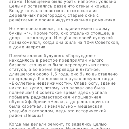
этаже. Помещение было убиты напрочь: условно
целыми оставались разве что стены и крыша.
Всюду торчала советская стекловата из
деревянных перегородок, старые окна с
решётками и прочая индустриальная романтика…
Но мне понравилось, что здание имеет форму
буквы «г». Кроме того, оно отдельно стоящее, а
двор — не колодец. И ещё я со своей супругой
познакомился, когда она жила на 10-й Советской,
в доме напротив.
Причём здание будущего «Гаркунделя»
находилось в реестре предприятий малого
бизнеса, его нужно было переводить из этого
статуса, а во время перевода в льготное,
длившегося около 1,5 года, оно было выставлено
на продажу. Я с дрожью в руках покупал тогда
«Бюллетень недвижимости». Слава богу, здание
никто не купил, потому что развалюха была
полнейшая! В советское время здесь успела
побывать радиомастерская и пошивочная
обувной фабрики «Нева», а до революции это
была каретная, а изначально – мещанская
усадьба с огородом, ведь это исторический
район «Пески»!
Когда мы делали ремонт, то задались целью
сделать всё очень круто. Например, с учётом